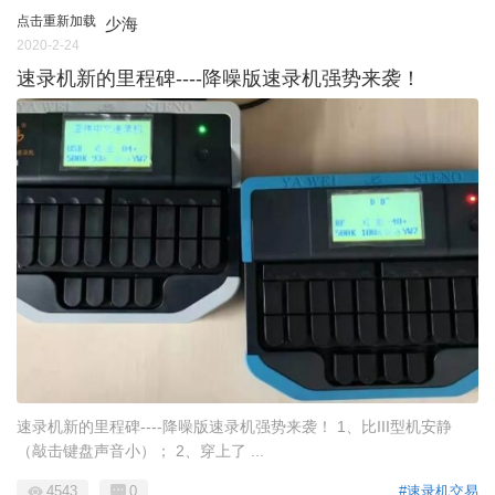
点击重新加载
少海
2020-2-24
速录机新的里程碑----降噪版速录机强势来袭！
速录机新的里程碑----降噪版速录机强势来袭！ 1、比III型机安静
（敲击键盘声音小）； 2、穿上了 ...
4543
0
#速录机交易