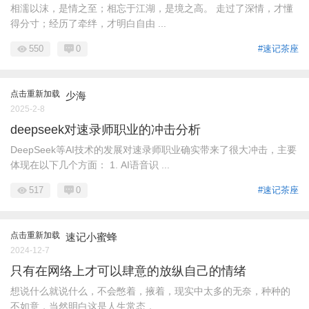
相濡以沫，是情之至；相忘于江湖，是境之高。 走过了深情，才懂
得分寸；经历了牵绊，才明白自由 ...
550
0
#速记茶座
点击重新加载
少海
2025-2-8
deepseek对速录师职业的冲击分析
DeepSeek等AI技术的发展对速录师职业确实带来了很大冲击，主要
体现在以下几个方面： 1. AI语音识 ...
517
0
#速记茶座
点击重新加载
速记小蜜蜂
2024-12-7
只有在网络上才可以肆意的放纵自己的情绪
想说什么就说什么，不会憋着，掖着，现实中太多的无奈，种种的
不如意，当然明白这是人生常态， ...