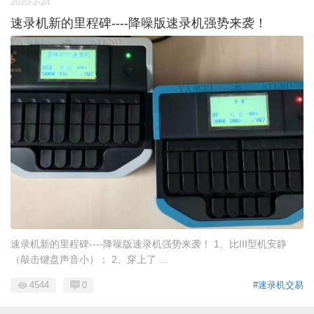
2020-2-24
速录机新的里程碑----降噪版速录机强势来袭！
速录机新的里程碑----降噪版速录机强势来袭！ 1、比III型机安静
（敲击键盘声音小）； 2、穿上了 ...
4544
0
#速录机交易