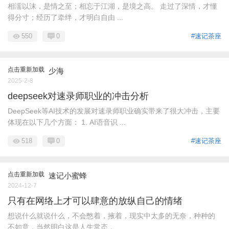
相濡以沫，是情之至；相忘于江湖，是境之高。 走过了深情，才懂
得分寸；经历了牵绊，才明白自由 ...
550
0
#速记茶座
点击重新加载
少海
2025-2-8
deepseek对速录师职业的冲击分析
DeepSeek等AI技术的发展对速录师职业确实带来了很大冲击，主要
体现在以下几个方面： 1. AI语音识 ...
518
0
#速记茶座
点击重新加载
速记小蜜蜂
2024-12-7
只有在网络上才可以肆意的放纵自己的情绪
想说什么就说什么，不会憋着，掖着，现实中太多的无奈，种种的
不如意，当然明白这是人生常态， ...